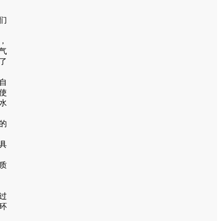
们
，
气
了
自
使
水
的
具
质
过
环