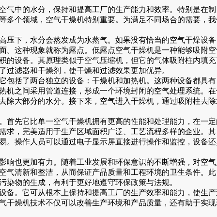
空气中的水分，保持和提高工厂的生产能力和效率。特别是在制
等多个领域，空气干燥机特别重要。为满足不同场合的需要，我
高压下，水分会蒸发成为水蒸气。如果没有恰当的空气干燥设备
面。这种现象就称为露点。低露点空气干燥机是一种能够吸附空
积的设备。其原理类似于空气压缩机，但它的气体吸附柱内填充
了过滤器和干燥剂，使干燥和过滤效果更加优异。
它包括了两台独立的设备：干燥机和加热机。这两种设备都具有
热机之间采用管道连接，形成一个环境封闭的空气处理系统。在
去除大部分的水分。接下来，空气进入干燥机，通过吸附柱去除
。首先它比单一空气干燥机拥有更高的性能和处理能力，在一定
需求，完美适用于生产区域面积广泛、工艺流程多样的企业。其
易。操作人员可以通过电子显示屏直接进行操作和监控，设备还
影响也更加有力。随着工业发展和环保意识的不断增强，对空气
空气清新和整洁，从而保证产品质量和工程环境的卫生条件。此
污染物的生成，有利于更好地遵守环保政策与法规。
设备。它可从根本上保持和提高工厂的生产效率和能力，使生产
气干燥机技术不仅可以改善生产环境和产品质量，还有助于实现