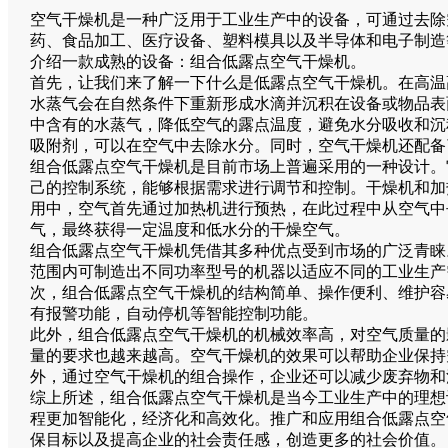
空气干燥机是一种广泛用于工业生产中的设备，可通过去除
药、食品加工、医疗设备、塑料模具以及半导体和电子制造
介绍一款成熟的设备：组合低露点空气干燥机。
首先，让我们来了解一下什么是低露点空气干燥机。在高温
水蒸气会在自然条件下重新形成水滴并沉积在设备或物品表
中含有的水蒸气，降低空气的露点温度，避免水分吸收和沉
吸附剂，可以在空气中去除水分。同时，空气干燥机还配备
组合低露点空气干燥机是目前市场上普遍采用的一种设计。
己的控制系统，能够根据需求进行调节和控制。干燥机和加
用中，空气首先通过加热机进行预热，在此过程中从空气中
气，最终获得一定温度和低水分的干燥空气。
组合低露点空气干燥机凭借其多种优点受到市场的广泛青睐
范围内可制造出不同功率型号的机器以适应不同的工业生产
次，组合低露点空气干燥机的结构简单、操作便利、维护容
有报警功能，自动停机等智能控制功能。
此外，组合低露点空气干燥机的机械效率高，对空气质量的
量的要求也越来越高。空气干燥机的效果可以帮助企业保持
外，通过空气干燥机的组合操作，企业还可以减少废弃物和
综上所述，组合低露点空气干燥机是当今工业生产中的理想
程更加智能化，经济化和高效化。推广和应用组合低露点空
保目标以及提高企业的社会责任感，创造更多的社会价值。