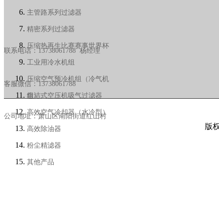
主管路系列过滤器
精密系列过滤器
压缩热再生比赛赛事世界杯
联系电话：13738061788 杨经理
工业用冷水机组
压缩空气预冷机组（冷气机
客服微信：13738061788
组）
自洁式空压机吸气过滤器
高效空气冷却器（水冷型）
公司地址：萧山区南阳街道红山村
版权所
高效除油器
粉尘精滤器
2026世
其他产品