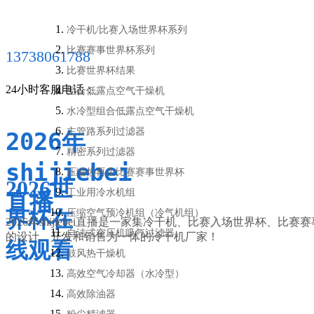
冷干机/比赛入场世界杯系列
比赛赛事世界杯系列
13738061788
比赛世界杯结果
24小时客服电话：
组合低露点空气干燥机
水冷型组合低露点空气干燥机
主管路系列过滤器
2026年
精密系列过滤器
shijiebei
压缩热再生比赛赛事世界杯
2026世
工业用冷水机组
直播
界杯在
压缩空气预冷机组（冷气机组）
2026年shijiebei直播是一家集冷干机、比赛入场世界杯、
自洁式空压机吸气过滤器
的设计、开发和销售为一体的冷干机厂家！
线观看
鼓风热干燥机
高效空气冷却器（水冷型）
高效除油器