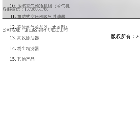
压缩空气预冷机组（冷气机
客服微信：13738061788
组）
自洁式空压机吸气过滤器
高效空气冷却器（水冷型）
公司地址：萧山区南阳街道红山村
版权所有：2026世
高效除油器
粉尘精滤器
2026世界杯直播免费
其他产品