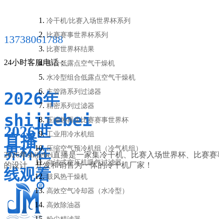
冷干机/比赛入场世界杯系列
比赛赛事世界杯系列
13738061788
比赛世界杯结果
24小时客服电话：
组合低露点空气干燥机
水冷型组合低露点空气干燥机
主管路系列过滤器
2026年
精密系列过滤器
shijiebei
压缩热再生比赛赛事世界杯
2026世
工业用冷水机组
直播
界杯在
压缩空气预冷机组（冷气机组）
2026年shijiebei直播是一家集冷干机、比赛入场世界杯、
自洁式空压机吸气过滤器
的设计、开发和销售为一体的冷干机厂家！
线观看
鼓风热干燥机
高效空气冷却器（水冷型）
高效除油器