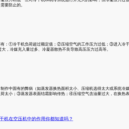
是需要防止的。
有：①冷干机负荷超过额定值；②压缩空气的工作压力过低；③进入冷
过大，冷媒充入量过多、冷凝器散热不良导致高压压力过高等。
制作中固有的弊病（如蒸发器换热面积太小、压缩机选得太大或系统冷
负荷太小；③蒸发器表面结霜影响传热；④压缩空气含油量过大，在换热
干机在空压机中的作用你都知道吗？