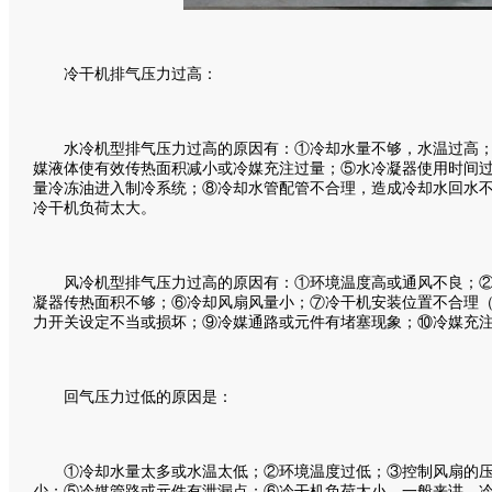
冷干机排气压力过高：
水冷机型排气压力过高的原因有：①冷却水量不够，水温过高；
媒液体使有效传热面积减小或冷媒充注过量；⑤水冷凝器使用时间
量冷冻油进入制冷系统；⑧冷却水管配管不合理，造成冷却水回水
冷干机负荷太大。
风冷机型排气压力过高的原因有：①环境温度高或通风不良；②
凝器传热面积不够；⑥冷却风扇风量小；⑦冷干机安装位置不合理
力开关设定不当或损坏；⑨冷媒通路或元件有堵塞现象；⑩冷媒充
回气压力过低的原因是：
①冷却水量太多或水温太低；②环境温度过低；③控制风扇的压
少；⑤冷媒管路或元件有泄漏点；⑥冷干机负荷太小。一般来讲，