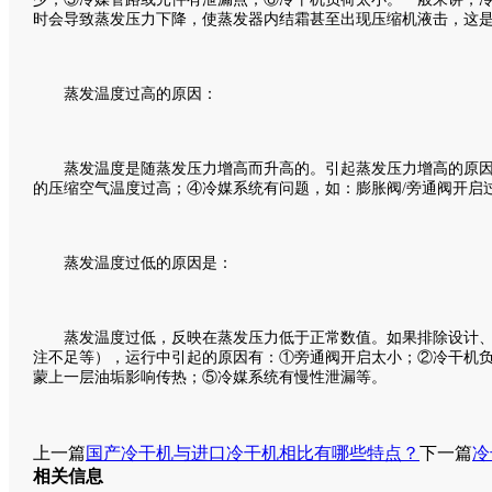
时会导致蒸发压力下降，使蒸发器内结霜甚至出现压缩机液击，这
蒸发温度过高的原因：
蒸发温度是随蒸发压力增高而升高的。引起蒸发压力增高的原因
的压缩空气温度过高；④冷媒系统有问题，如：膨胀阀/旁通阀开启
蒸发温度过低的原因是：
蒸发温度过低，反映在蒸发压力低于正常数值。如果排除设计、
注不足等），运行中引起的原因有：①旁通阀开启太小；②冷干机
蒙上一层油垢影响传热；⑤冷媒系统有慢性泄漏等。
上一篇
国产冷干机与进口冷干机相比有哪些特点？
下一篇
冷
相关信息