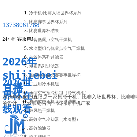
冷干机/比赛入场世界杯系列
比赛赛事世界杯系列
13738061788
比赛世界杯结果
24小时客服电话：
组合低露点空气干燥机
水冷型组合低露点空气干燥机
主管路系列过滤器
2026年
精密系列过滤器
shijiebei
压缩热再生比赛赛事世界杯
2026世
工业用冷水机组
直播
界杯在
压缩空气预冷机组（冷气机组）
2026年shijiebei直播是一家集冷干机、比赛入场世界杯、
自洁式空压机吸气过滤器
的设计、开发和销售为一体的冷干机厂家！
线观看
鼓风热干燥机
高效空气冷却器（水冷型）
高效除油器