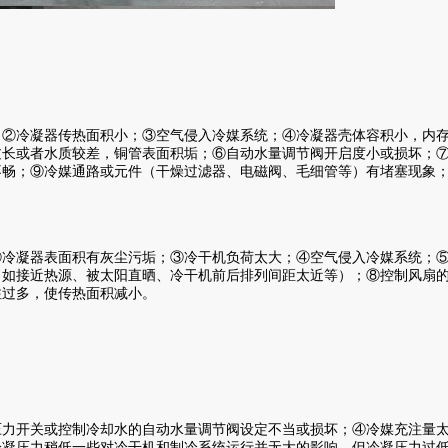
②冷凝器传热面积小；③空气侵入冷媒系统；④冷凝器壳体容积小，内
过长或者水质较差，铜管表面积垢；⑥自动水量调节阀开启度小或损坏；
不畅；⑨冷媒通路或元件（干燥过滤器、电磁阀、毛细管等）有堵塞现象
冷凝器表面积有灰尘污垢；③冷干机负荷太大；④空气侵入冷媒系统；
（如接近热源、被太阳直晒、冷干机前后排列间距太近等）；⑧控制风扇
注过多，使传热面积减小。
力开关或控制冷却水的自动水量调节阀设定不当或损坏；④冷媒充注量
冷凝压力稍低一些对冷干机和制冷系统运行并无大的影响，但冷凝压力过